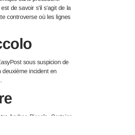
 de savoir s’il s’agit de la
te controverse où les lignes
ccolo
EasyPost sous suspicion de
n deuxième incident en
.
re
ntre Andrea Piccolo. Certains
 coureur italien. D’autres
r.