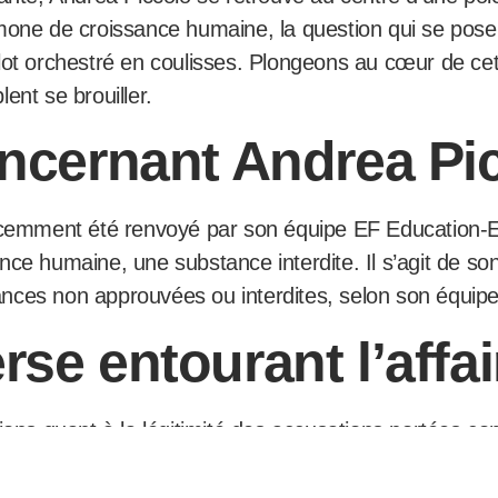
one de croissance humaine, la question qui se pose est
lot orchestré en coulisses. Plongeons au cœur de cet
blent se brouiller.
oncernant Andrea Pi
récemment été renvoyé par son équipe EF Education-
nce humaine, une substance interdite. Il s’agit de so
nces non approuvées ou interdites, selon son équipe
se entourant l’affai
ions quant à la légitimité des accusations portées co
ble manipulation ou complot visant à ternir l’image du
re sérieuse de dopage qui doit être traitée avec rigueu