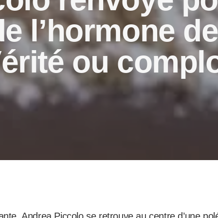
de l’hormone d
érité ou complo
sante, Andrea Piccolo se retrouve au centre d’une po