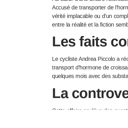
Accusé de transporter de l’horm
vérité implacable ou d’un comp
entre la réalité et la fiction sem
Les faits c
Le cycliste Andrea Piccolo a 
transport d’hormone de croissa
quelques mois avec des substa
La controver
Cette affaire soulève des quest
voient dans ce renvoi une possi
estiment qu’il s’agit d’une affai