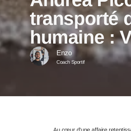
transporté 
humaine : V
Enzo
Coach Sportif
Au cœur d’une affaire retentis