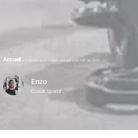
Accueil
»
7 secrets pour maigrir vite grâce au HIIT en 2022
Enzo
Coach Sportif