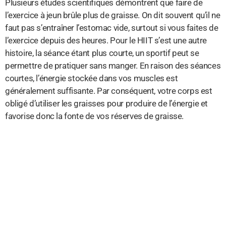
Plusieurs études scientifiques démontrent que faire de
l’exercice à jeun brûle plus de graisse. On dit souvent qu’il ne
faut pas s’entraîner l’estomac vide, surtout si vous faites de
l’exercice depuis des heures. Pour le HIIT s’est une autre
histoire, la séance étant plus courte, un sportif peut se
permettre de pratiquer sans manger. En raison des séances
courtes, l’énergie stockée dans vos muscles est
généralement suffisante. Par conséquent, votre corps est
obligé d’utiliser les graisses pour produire de l’énergie et
favorise donc la fonte de vos réserves de graisse.
2. Choisir des exercices adaptés à
la méthode
Il n’existe pas d’exercices « miracles » pour perdre du poids
plus rapidement. nous vous conseillons de choisir des
exercices qui vous font travailler tout le corps :