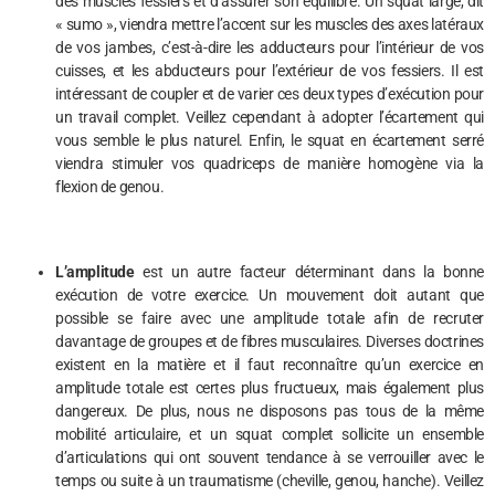
des muscles fessiers et d’assurer son équilibre. Un squat large, dit
« sumo », viendra mettre l’accent sur les muscles des axes latéraux
de vos jambes, c’est-à-dire les adducteurs pour l’intérieur de vos
cuisses, et les abducteurs pour l’extérieur de vos fessiers. Il est
intéressant de coupler et de varier ces deux types d’exécution pour
un travail complet. Veillez cependant à adopter l’écartement qui
vous semble le plus naturel. Enfin, le squat en écartement serré
viendra stimuler vos quadriceps de manière homogène via la
flexion de genou.
L’amplitude
est un autre facteur déterminant dans la bonne
exécution de votre exercice. Un mouvement doit autant que
possible se faire avec une amplitude totale afin de recruter
davantage de groupes et de fibres musculaires. Diverses doctrines
existent en la matière et il faut reconnaître qu’un exercice en
amplitude totale est certes plus fructueux, mais également plus
dangereux. De plus, nous ne disposons pas tous de la même
mobilité articulaire, et un squat complet sollicite un ensemble
d’articulations qui ont souvent tendance à se verrouiller avec le
temps ou suite à un traumatisme (cheville, genou, hanche). Veillez