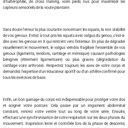
d’haltérophilie, de cross training, voire pieds nus pour maximiser les
capteurs sensoriels de la voute plantaire.
Sans doute l’erreur la plus courante concernant les squats, la non stabilité
de vos genoux. Evitez à tout prix les squats avec valgus du genou, c’est-à-
dire avec les genoux en X qui rentrent vers l’intérieur. En plus de dégrader
visuellement le mouvement, le valgus viendra fragiliser l’ensemble de vos
genoux (ligaments, tendons, cartilage et ménisque) causant pathologies
bénignes (étirement ligamentaire) ou plus graves (dégradation du
cartilage voire arthrose). Respectez toujours les axes de votre corps et
demandez l’expertise d’un éducateur sportif ou d’un athlète confirmé pour
tous les exercices de base.
Enfin, un bon gainage du corps est indispensable pour protéger votre dos
et soigner votre posture. Cela passe par un engament abdominal
constant, rentrez votre ventre tout au long de votre série. Ensuite,
effectuez une synchronisation de votre respiration sur les deux phases du
mouvement. Inspiration lente et contrôlée lors de la phase de descente,