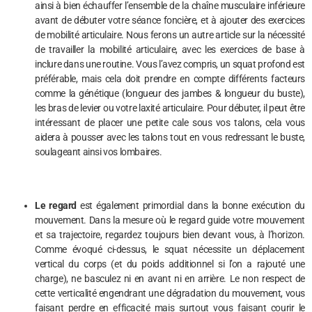
ainsi à bien échauffer l’ensemble de la chaîne musculaire inférieure
avant de débuter votre séance foncière, et à ajouter des exercices
de mobilité articulaire. Nous ferons un autre article sur la nécessité
de travailler la mobilité articulaire, avec les exercices de base à
inclure dans une routine. Vous l’avez compris, un squat profond est
préférable, mais cela doit prendre en compte différents facteurs
comme la génétique (longueur des jambes & longueur du buste),
les bras de levier ou votre laxité articulaire. Pour débuter, il peut être
intéressant de placer une petite cale sous vos talons, cela vous
aidera à pousser avec les talons tout en vous redressant le buste,
soulageant ainsi vos lombaires.
Le regard
est également primordial dans la bonne exécution du
mouvement. Dans la mesure où le regard guide votre mouvement
et sa trajectoire, regardez toujours bien devant vous, à l’horizon.
Comme évoqué ci-dessus, le squat nécessite un déplacement
vertical du corps (et du poids additionnel si l’on a rajouté une
charge), ne basculez ni en avant ni en arrière. Le non respect de
cette verticalité engendrant une dégradation du mouvement, vous
faisant perdre en efficacité mais surtout vous faisant courir le