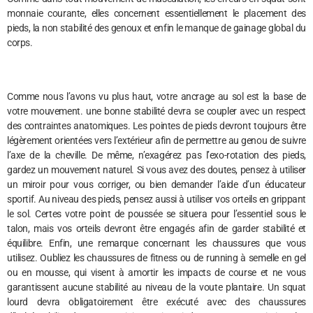
monnaie courante, elles concernent essentiellement le placement des
pieds, la non stabilité des genoux et enfin le manque de gainage global du
corps.
Comme nous l’avons vu plus haut, votre ancrage au sol est la base de
votre mouvement. une bonne stabilité devra se coupler avec un respect
des contraintes anatomiques. Les pointes de pieds devront toujours être
légèrement orientées vers l’extérieur afin de permettre au genou de suivre
l’axe de la cheville. De même, n’exagérez pas l’exo-rotation des pieds,
gardez un mouvement naturel. Si vous avez des doutes, pensez à utiliser
un miroir pour vous corriger, ou bien demander l’aide d’un éducateur
sportif. Au niveau des pieds, pensez aussi à utiliser vos orteils en grippant
le sol. Certes votre point de poussée se situera pour l’essentiel sous le
talon, mais vos orteils devront être engagés afin de garder stabilité et
équilibre. Enfin, une remarque concernant les chaussures que vous
utilisez. Oubliez les chaussures de fitness ou de running à semelle en gel
ou en mousse, qui visent à amortir les impacts de course et ne vous
garantissent aucune stabilité au niveau de la voute plantaire. Un squat
lourd devra obligatoirement être exécuté avec des chaussures