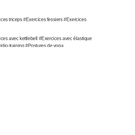
es triceps #Exercices fessiers #Exercices
es avec kettlebell #Exercices avec élastique
rdio-training #Postures de yoga
 !
 ; Élevons