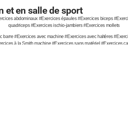
 et en salle de sport
rcices abdominaux #Exercices épaules #Exercices biceps #Exercic
quadriceps #Exercices ischio-jambiers #Exercices mollets
c barre #Exercices avec machine #Exercices avec haltères #Exercic
cices à la Smith machine #Exercices sans matériel #Exercices ca
otre corps mérite du sport
so’Fit c’est la belle alliance du sport et de l’éthique au service du bien-être
notre vie au rang d’un art !