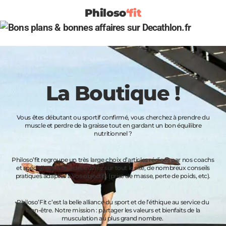
Philoso
‘fit
La Boutique !
Vous êtes débutant ou sportif confirmé, vous cherchez à prendre du
muscle et perdre de la graisse tout en gardant un bon équilibre
nutritionnel ?
Philoso’fit regroupe un très large choix d’articles rédigés par nos coachs
et spécialistes. Vous découvrez sur tout le site, de nombreux conseils
pratiques adaptés à vos objectifs (prise de masse, perte de poids, etc).
Philoso’Fit c’est la belle alliance du sport et de l’éthique au service du
bien-être. Notre mission : partager les valeurs et bienfaits de la
musculation au plus grand nombre.