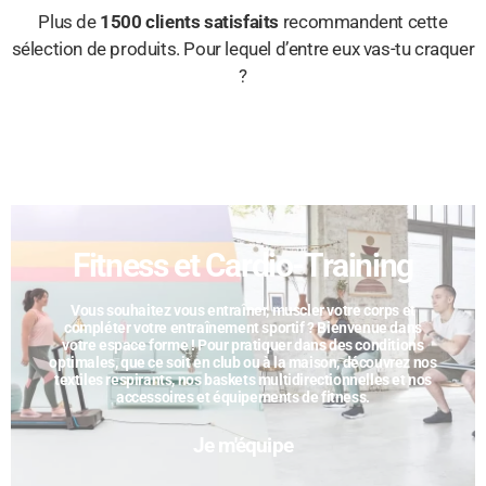
Plus de
1500 clients satisfaits
recommandent cette
sélection de produits. Pour lequel d’entre eux vas-tu craquer
?
Fitness et Cardio-Training​
Vous souhaitez vous entraîner, muscler votre corps et
compléter votre entraînement sportif ? Bienvenue dans
votre espace forme ! Pour pratiquer dans des conditions
optimales, que ce soit en club ou à la maison, découvrez nos
textiles respirants, nos baskets multidirectionnelles et nos
accessoires et équipements de fitness.
Je m'équipe