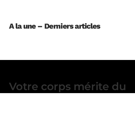
A la une – Derniers articles
Votre corps mérite du
sport !
Philoso’Fit c’est la belle alliance du sport et de l’éthique
au service du bien-être ; Élevons notre vie au rang d’un
art !