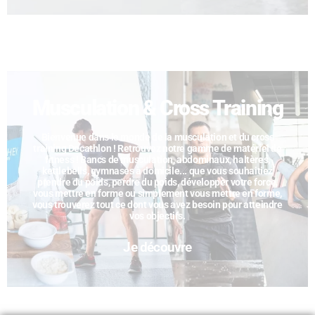
Musculation & Cross Training
Bienvenue dans le monde de la musculation et du cross
training Decathlon ! Retrouvez notre gamme de matériel de
fitness ! Bancs de musculation, abdominaux, haltères,
kettlebells, gymnases à domicile... que vous souhaitiez
prendre du poids, perdre du poids, développer votre force,
vous mettre en forme ou simplement vous mettre en forme,
vous trouverez tout ce dont vous avez besoin pour atteindre
vos objectifs.
Je découvre